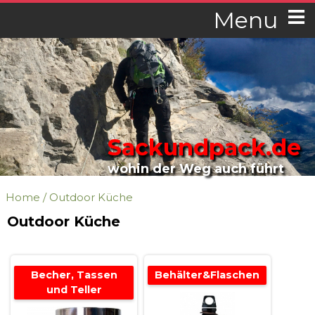
Menu
Sackundpack.de
wohin der Weg auch führt
Home
/
Outdoor Küche
Outdoor Küche
Becher, Tassen
Behälter&Flaschen
und Teller