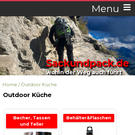
Menu
Sackundpack.de
wohin der Weg auch führt
Home
/
Outdoor Küche
Outdoor Küche
Becher, Tassen
Behälter&Flaschen
und Teller