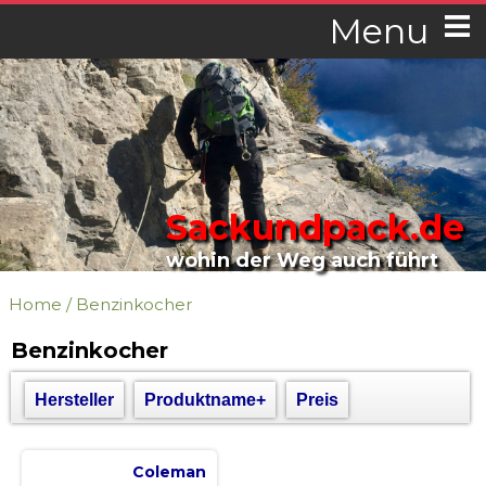
Menu
Sackundpack.de
wohin der Weg auch führt
Home
/
Benzinkocher
Benzinkocher
Hersteller
Produktname+
Preis
Coleman