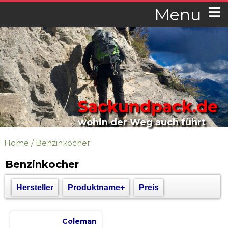
Menu
Sackundpack.de
wohin der Weg auch führt
Home
/
Benzinkocher
Benzinkocher
Hersteller
Produktname+
Preis
Coleman