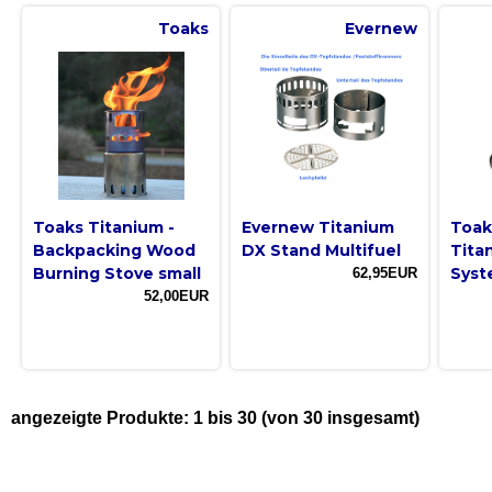
Toaks
Evernew
Toaks Titanium -
Evernew Titanium
Toaks
Backpacking Wood
DX Stand Multifuel
Tita
Burning Stove small
Syst
62,95EUR
52,00EUR
angezeigte Produkte:
1
bis
30
(von
30
insgesamt)