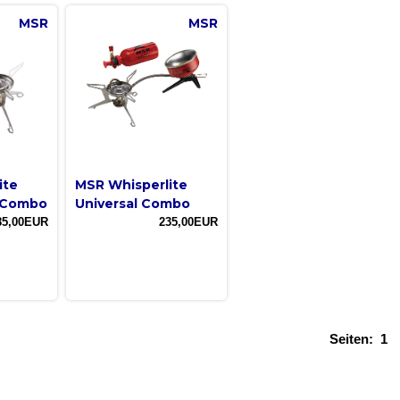
MSR
MSR
ite
MSR Whisperlite
l Combo
Universal Combo
85,00EUR
235,00EUR
Seiten:
1