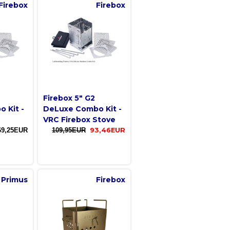
Firebox
Firebox
Firebox 5" G2
 Kit -
DeLuxe Combo Kit -
VRC Firebox Stove
69,25EUR
109,95EUR
93,46EUR
Primus
Firebox