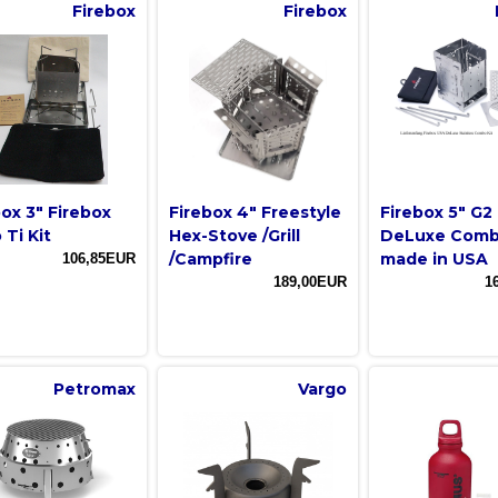
Firebox
Firebox
box 3" Firebox
Firebox 4" Freestyle
Firebox 5" G2
 Ti Kit
Hex-Stove /Grill
DeLuxe Combo
/Campfire
made in USA
106,85EUR
189,00EUR
1
Petromax
Vargo