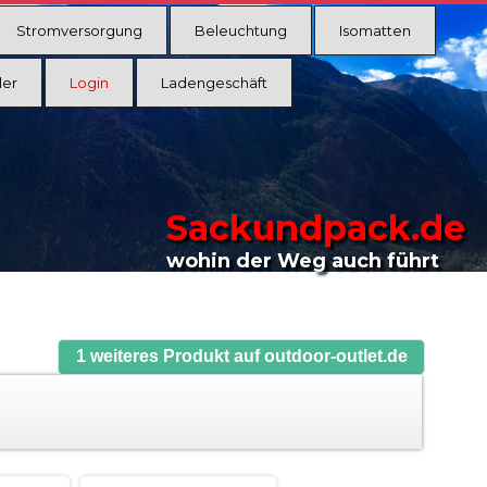
Stromversorgung
Beleuchtung
Isomatten
ler
Login
Ladengeschäft
Sackundpack.de
wohin der Weg auch führt
1 weiteres Produkt auf outdoor-outlet.de