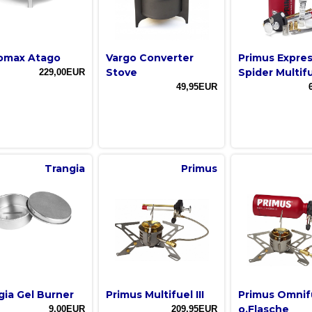
omax Atago
Vargo Converter
Primus Expre
Stove
Spider Multifu
229,00EUR
49,95EUR
Trangia
Primus
gia Gel Burner
Primus Multifuel III
Primus Omnifue
o.Flasche
9,00EUR
209,95EUR