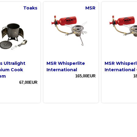
Toaks
MSR
 Ultralight
MSR Whisperlite
MSR Whisperl
nium Cook
International
Internationa
em
165,00EUR
1
67,00EUR