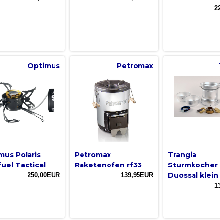
2
Optimus
Petromax
mus Polaris
Petromax
Trangia
fuel Tactical
Raketenofen rf33
Sturmkocher
Duossal klein
250,00EUR
139,95EUR
1