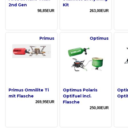
2nd Gen
Kit
98,85EUR
263,00EUR
Primus
Optimus
Primus Omnilite Ti
Optimus Polaris
Opti
mit Flasche
Optifuel incl.
Opti
Flasche
269,95EUR
250,00EUR