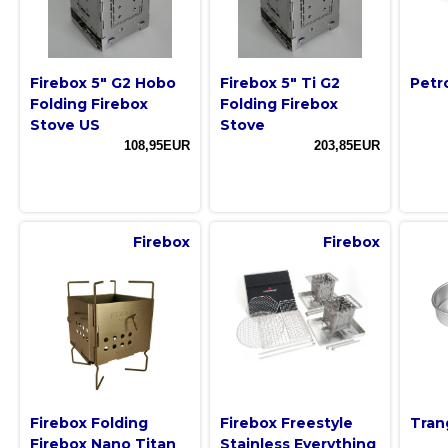
Firebox 5" G2 Hobo
Firebox 5" Ti G2
Petr
Folding Firebox
Folding Firebox
Stove US
Stove
108,95EUR
203,85EUR
Firebox
Firebox
Firebox Folding
Firebox Freestyle
Tran
Firebox Nano Titan
Stainless Everything