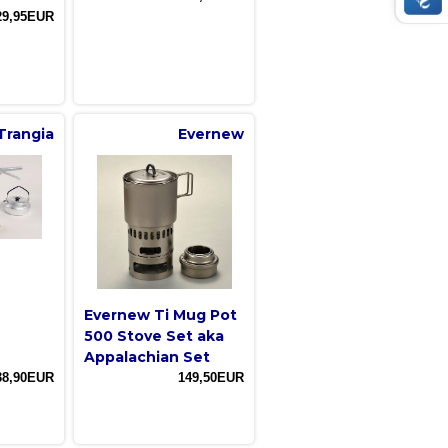
29,95EUR
Trangia
Evernew
Evernew Ti Mug Pot
500 Stove Set aka
Appalachian Set
38,90EUR
149,50EUR