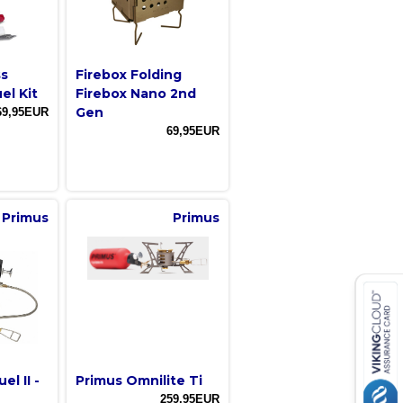
ss
Firebox Folding
el Kit
Firebox Nano 2nd
Gen
69,95EUR
69,95EUR
Primus
Primus
l II -
Primus Omnilite Ti
259,95EUR