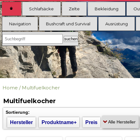
Schlafsäcke
Zelte
Bekleidung
Ou
Navigation
Bushcraft und Survival
Ausrüstung
Home
/
Multifuelkocher
Multifuelkocher
Sortierung:
Hersteller
Produktname+
Preis