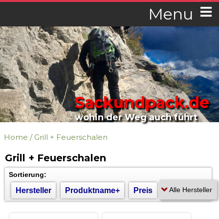
Menu
Sackundpack.de
wohin der Weg auch führt
Home
/
Grill + Feuerschalen
Grill + Feuerschalen
Sortierung:
Hersteller
Produktname+
Preis