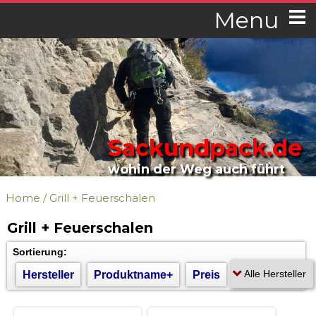
Menu
Sackundpack.de
wohin der Weg auch führt
Home
/
Grill + Feuerschalen
Grill + Feuerschalen
Sortierung:
Hersteller
Produktname+
Preis