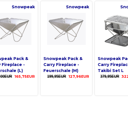
Snowpeak
Snowpeak
Sn
peak Pack &
Snowpeak Pack &
Snowpeak Pa
 Fireplace -
Carry Fireplace -
Carry Firepla
rschale (L)
Feuerschale (M)
Takibi Set L
,00EUR
165,75EUR
199,95EUR
127,96EUR
379,95EUR
32