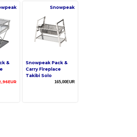
owpeak
Snowpeak
ck &
Snowpeak Pack &
ce
Carry Fireplace
Takibi Solo
2,96EUR
165,00EUR