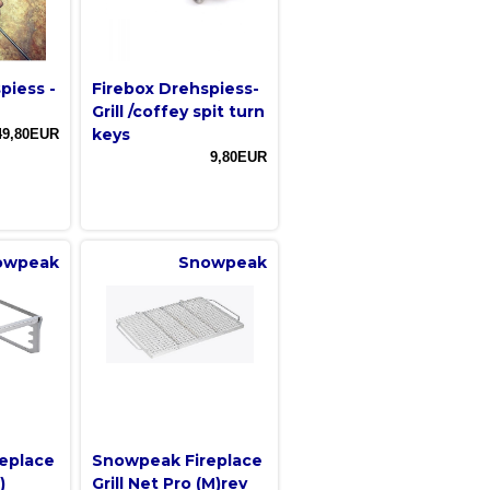
piess -
Firebox Drehspiess-
Grill /coffey spit turn
keys
49,80EUR
9,80EUR
owpeak
Snowpeak
eplace
Snowpeak Fireplace
)
Grill Net Pro (M)rev