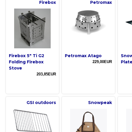
Firebox
Petromax
Firebox 5" Ti G2
Petromax Atago
Snow
Folding Firebox
Plate
229,00EUR
Stove
203,85EUR
GSI outdoors
Snowpeak