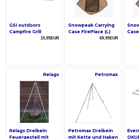
GSI outdoors
Snowpeak Carrying
Snow
Campfire Grill
Case FirePlace (L)
Case
15,95EUR
69,95EUR
Relags
Petromax
Relags Dreibein
Petromax Dreibein
Ever
Feuergestell mit
mit Kette und Haken
OKU