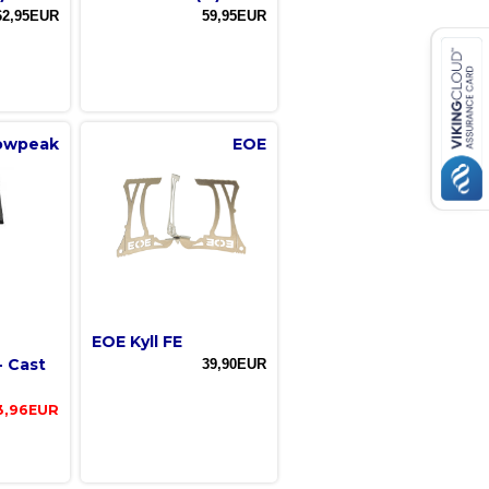
62,95EUR
59,95EUR
owpeak
EOE
EOE Kyll FE
- Cast
39,90EUR
3,96EUR