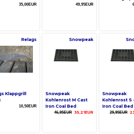
35,00EUR
49,95EUR
Relags
Snowpeak
Sn
s Klappgrill
Snowpeak
Snowpeak
c
Kohlenrost M Cast
Kohlenrost S 
Iron Coal Bed
Iron Coal Bed
10,50EUR
46,95EUR
35,21EUR
29,95EUR
2