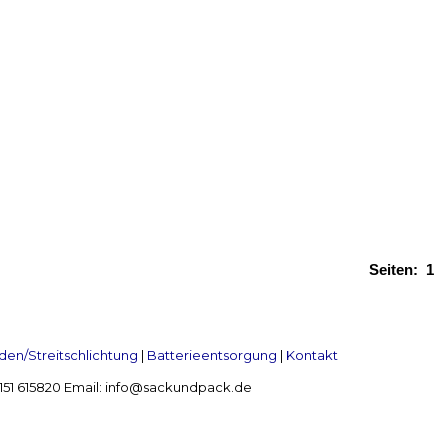
Seiten:
1
en/Streitschlichtung
|
Batterieentsorgung
|
Kontakt
 2151 615820 Email: info@sackundpack.de