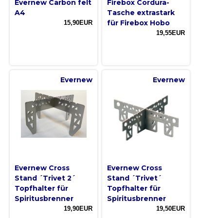
Evernew Carbon felt
Firebox Cordura-
A4
Tasche extrastark
für Firebox Hobo
15,90EUR
19,55EUR
Evernew
Evernew
Evernew Cross
Evernew Cross
Stand ´Trivet 2´
Stand ´Trivet´
Topfhalter für
Topfhalter für
Spiritusbrenner
Spiritusbrenner
19,90EUR
19,50EUR