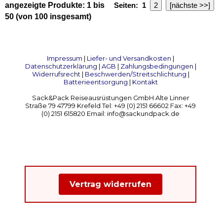
angezeigte Produkte:
1
bis
Seiten:
1
2
[nächste >>]
50
(von
100
insgesamt)
Impressum
|
Liefer- und Versandkosten
|
Datenschutzerklärung
|
AGB
|
Zahlungsbedingungen
|
Widerrufsrecht
|
Beschwerden/Streitschlichtung
|
Batterieentsorgung
|
Kontakt
Sack&Pack Reiseausrüstungen GmbH Alte Linner
Straße 79 47799 Krefeld Tel: +49 (0) 2151 66602 Fax: +49
(0) 2151 615820 Email: info@sackundpack.de
Vertrag widerrufen