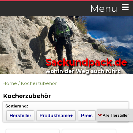
Menu
Sackundpack.de
wohin der Weg auch führt
Home
/
Kocherzubehör
Kocherzubehör
Sortierung:
Hersteller
Produktname+
Preis