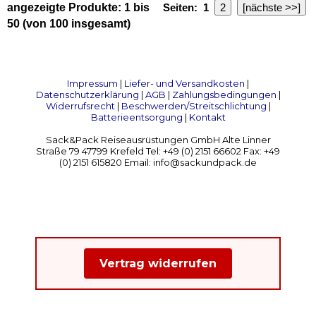
angezeigte Produkte:
1
bis
Seiten:
1
2
[nächste >>]
50
(von
100
insgesamt)
Impressum
|
Liefer- und Versandkosten
|
Datenschutzerklärung
|
AGB
|
Zahlungsbedingungen
|
Widerrufsrecht
|
Beschwerden/Streitschlichtung
|
Batterieentsorgung
|
Kontakt
Sack&Pack Reiseausrüstungen GmbH Alte Linner
Straße 79 47799 Krefeld Tel: +49 (0) 2151 66602 Fax: +49
(0) 2151 615820 Email: info@sackundpack.de
Vertrag widerrufen