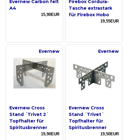
Evernew Carbon felt
Firebox Cordura-
A4
Tasche extrastark
für Firebox Hobo
15,90EUR
19,55EUR
Evernew
Evernew
Evernew Cross
Evernew Cross
Stand ´Trivet 2´
Stand ´Trivet´
Topfhalter für
Topfhalter für
Spiritusbrenner
Spiritusbrenner
19,90EUR
19,50EUR