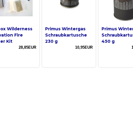
box Wilderness
Primus Wintergas
Primus Winte
vation Fire
Schraubkartusche
Schraubkartu
er Kit
230 g
450 g
28,85EUR
10,95EUR