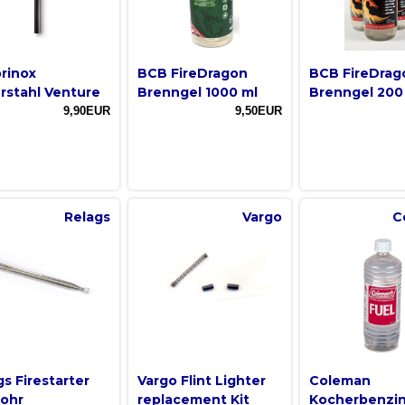
orinox
BCB FireDragon
BCB FireDrag
rstahl Venture
Brenngel 1000 ml
Brenngel 200
9,90EUR
9,50EUR
Relags
Vargo
C
gs Firestarter
Vargo Flint Lighter
Coleman
rohr
replacement Kit
Kocherbenzi