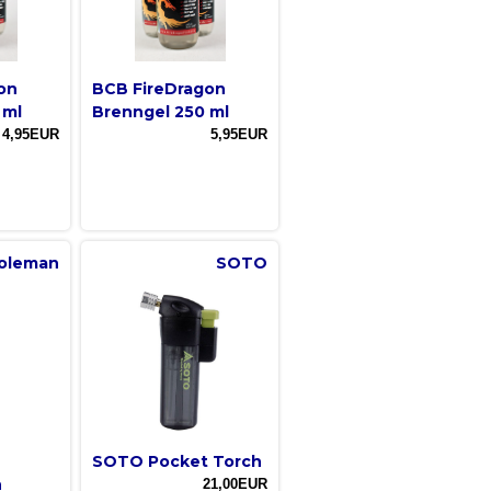
on
BCB FireDragon
 ml
Brenngel 250 ml
4,95EUR
5,95EUR
oleman
SOTO
SOTO Pocket Torch
n
21,00EUR