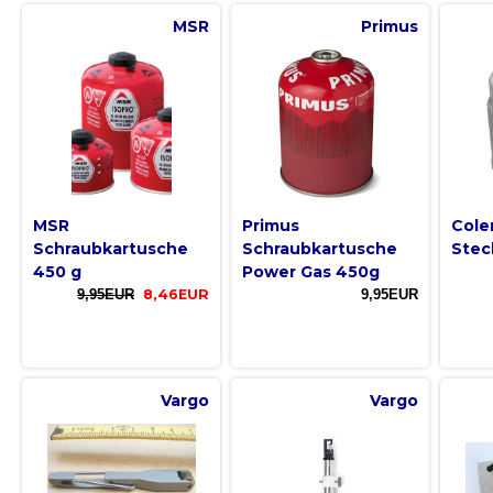
MSR
Primus
MSR
Primus
Col
Schraubkartusche
Schraubkartusche
Stec
450 g
Power Gas 450g
9,95EUR
8,46EUR
9,95EUR
Vargo
Vargo