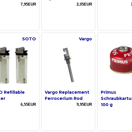
7,95EUR
2,05EUR
SOTO
Vargo
 Refillable
Vargo Replacement
Primus
ter
Ferrocerium Rod
Schraubkartu
100 g
6,55EUR
9,95EUR