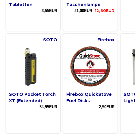
Tabletten
Taschenlampe
3,55EUR
21,00EUR
12,60EUR
SOTO
Firebox
SOTO Pocket Torch
Firebox QuickStove
SOTO
XT (Extended)
Fuel Disks
Ligh
34,95EUR
2,50EUR