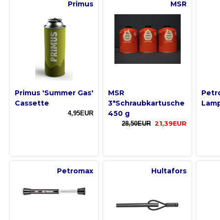
Primus
MSR
Primus 'Summer Gas'
MSR
Petr
Cassette
3*Schraubkartusche
Lamp
450 g
4,95EUR
28,50EUR
21,39EUR
Petromax
Hultafors