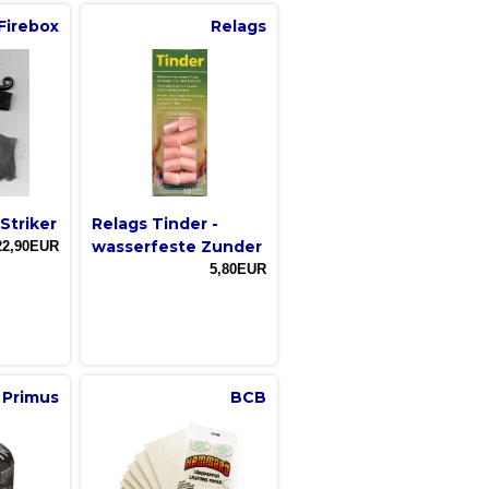
Firebox
Relags
Striker
Relags Tinder -
wasserfeste Zunder
22,90EUR
5,80EUR
Primus
BCB