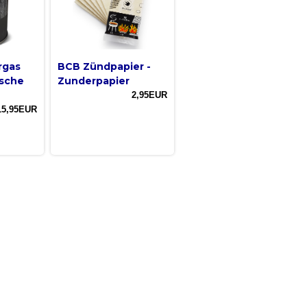
rgas
BCB Zündpapier -
sche
Zunderpapier
2,95EUR
15,95EUR