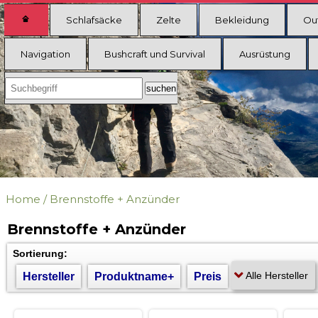
Schlafsäcke
Zelte
Bekleidung
Ou
Navigation
Bushcraft und Survival
Ausrüstung
Home
/
Brennstoffe + Anzünder
Brennstoffe + Anzünder
Sortierung:
Hersteller
Produktname+
Preis