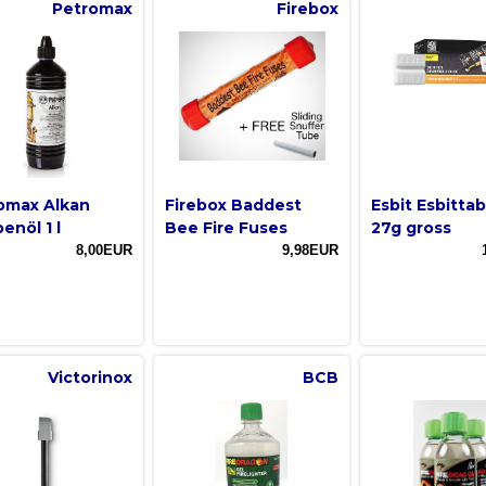
Petromax
Firebox
omax Alkan
Firebox Baddest
Esbit Esbitta
enöl 1 l
Bee Fire Fuses
27g gross
8,00EUR
9,98EUR
Victorinox
BCB