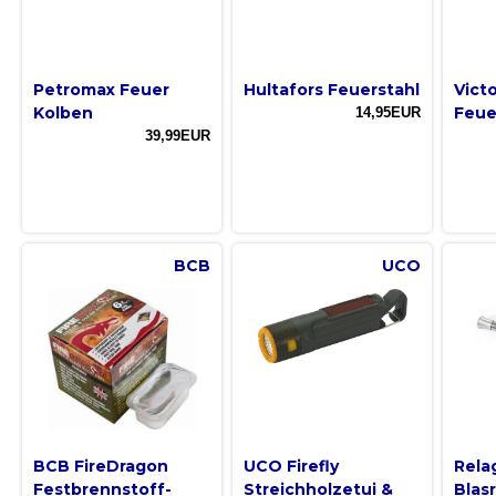
Petromax Feuer
Hultafors Feuerstahl
Vict
Kolben
Feue
14,95EUR
39,99EUR
BCB
UCO
BCB FireDragon
UCO Firefly
Rela
Festbrennstoff-
Streichholzetui &
Blas