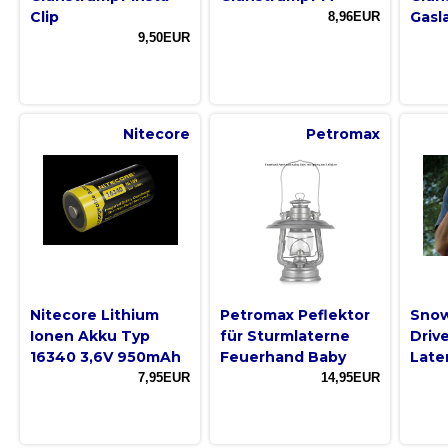
Clip
Gasl
8,96EUR
9,50EUR
Nitecore
Petromax
Nitecore Lithium
Petromax Peflektor
Snow
Ionen Akku Typ
für Sturmlaterne
Drive
16340 3,6V 950mAh
Feuerhand Baby
Late
7,95EUR
14,95EUR