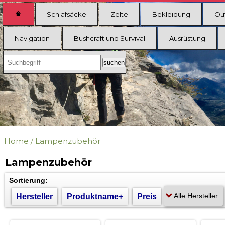
Schlafsäcke
Zelte
Bekleidung
Ou
Navigation
Bushcraft und Survival
Ausrüstung
Home
/
Lampenzubehör
Lampenzubehör
Sortierung:
Hersteller
Produktname+
Preis