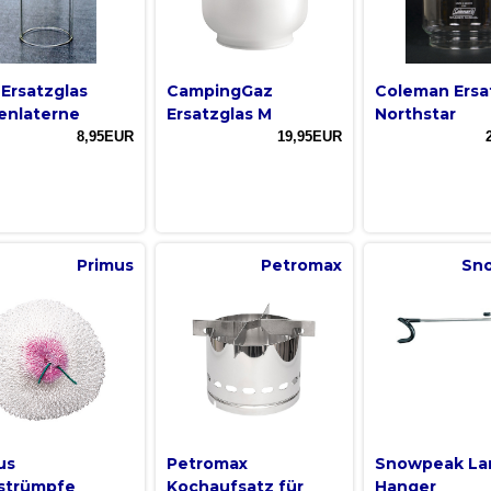
Ersatzglas
CampingGaz
Coleman Ersa
enlaterne
Ersatzglas M
Northstar
8,95EUR
19,95EUR
Primus
Petromax
Sn
us
Petromax
Snowpeak La
strümpfe
Kochaufsatz für
Hanger