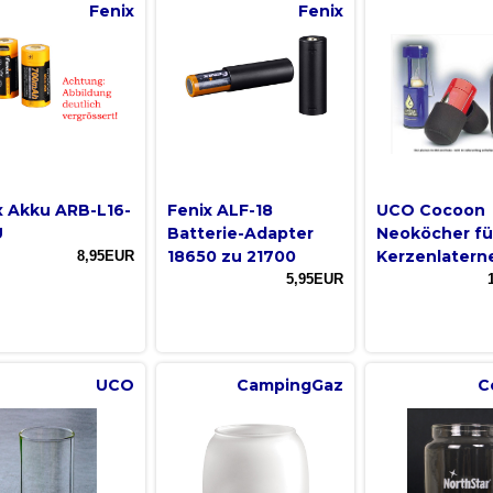
Fenix
Fenix
x Akku ARB-L16-
Fenix ALF-18
UCO Cocoon
U
Batterie-Adapter
Neoköcher fü
18650 zu 21700
Kerzenlatern
8,95EUR
5,95EUR
UCO
CampingGaz
C