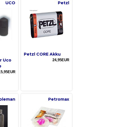
UCO
Petzl
Petzl CORE Akku
r Uco
24,95EUR
e
15,95EUR
oleman
Petromax