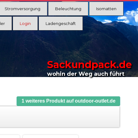
Stromversorgung
Beleuchtung
Isomatten
ler
Login
Ladengeschäft
Sackundpack.de
wohin der Weg auch führt
1 weiteres Produkt auf outdoor-outlet.de