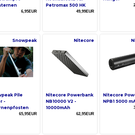
aternen
Petromax 500 HK
6,95EUR
49,99EUR
Snowpeak
Nitecore
N
peak Pile
Nitecore Powerbank
Nitecore Pow
r -
NB10000 V2 -
NPB1 5000 m
rnenpfosten
10000mAh
65,95EUR
62,95EUR