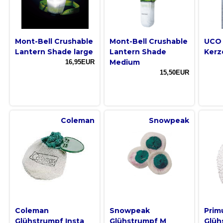
Mont-Bell Crushable
Mont-Bell Crushable
UCO 
Lantern Shade large
Lantern Shade
Kerz
Medium
16,95EUR
15,50EUR
Coleman
Snowpeak
Coleman
Snowpeak
Prim
Glühstrumpf Insta
Glühstrumpf M
Glüh