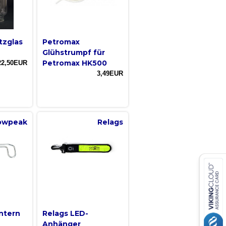
tzglas
Petromax
Glühstrumpf für
Petromax HK500
22,50EUR
3,49EUR
owpeak
Relags
ntern
Relags LED-
Anhänger