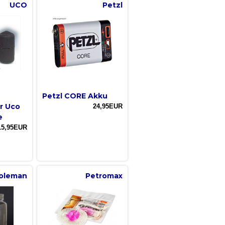
UCO
Petzl
Petzl CORE Akku
r Uco
24,95EUR
e
15,95EUR
oleman
Petromax