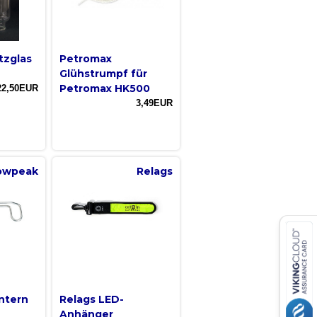
tzglas
Petromax
Glühstrumpf für
Petromax HK500
22,50EUR
3,49EUR
owpeak
Relags
ntern
Relags LED-
Anhänger