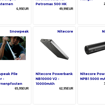
aternen
Petromax 500 HK
6,95EUR
49,99EUR
Snowpeak
Nitecore
N
peak Pile
Nitecore Powerbank
Nitecore Pow
r -
NB10000 V2 -
NPB1 5000 m
rnenpfosten
10000mAh
65,95EUR
62,95EUR