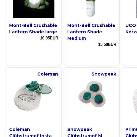
Mont-Bell Crushable
Mont-Bell Crushable
UCO 
Lantern Shade large
Lantern Shade
Kerz
Medium
16,95EUR
15,50EUR
Coleman
Snowpeak
Coleman
Snowpeak
Prim
Glühstrumpf Insta
Glühstrumpf M
Glüh