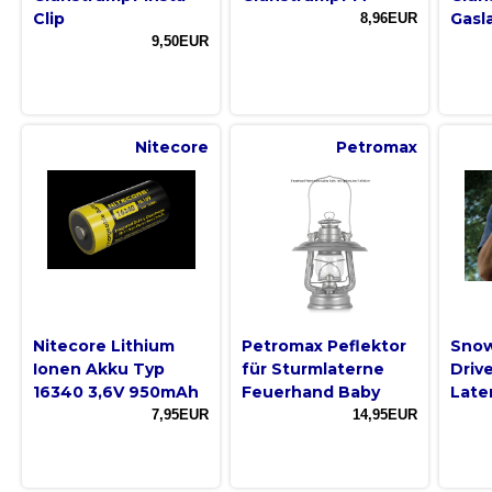
Clip
Gasl
8,96EUR
9,50EUR
Nitecore
Petromax
Nitecore Lithium
Petromax Peflektor
Snow
Ionen Akku Typ
für Sturmlaterne
Drive
16340 3,6V 950mAh
Feuerhand Baby
Late
7,95EUR
14,95EUR