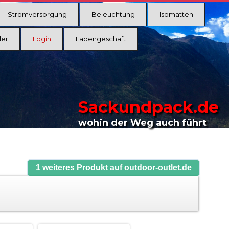
Stromversorgung
Beleuchtung
Isomatten
ler
Login
Ladengeschäft
Sackundpack.de
wohin der Weg auch führt
1 weiteres Produkt auf outdoor-outlet.de