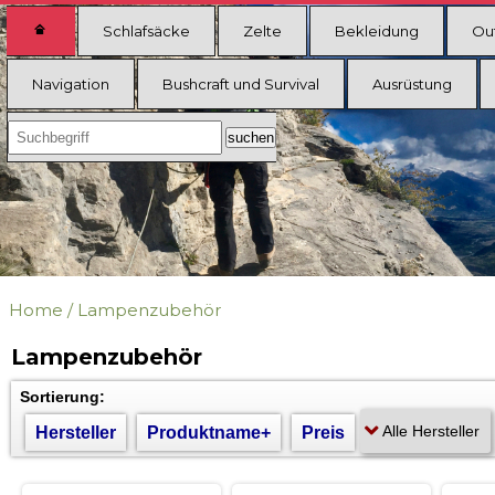
Schlafsäcke
Zelte
Bekleidung
Ou
Navigation
Bushcraft und Survival
Ausrüstung
Home
/
Lampenzubehör
Lampenzubehör
Sortierung:
Hersteller
Produktname+
Preis