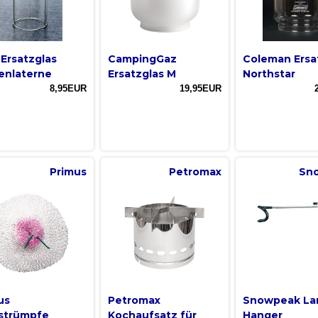
Ersatzglas
CampingGaz
Coleman Ersa
enlaterne
Ersatzglas M
Northstar
8,95EUR
19,95EUR
Primus
Petromax
Sn
us
Petromax
Snowpeak La
strümpfe
Kochaufsatz für
Hanger