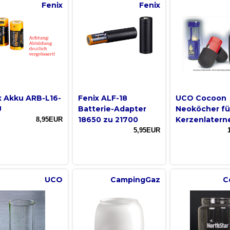
Fenix
Fenix
x Akku ARB-L16-
Fenix ALF-18
UCO Cocoon
U
Batterie-Adapter
Neoköcher fü
18650 zu 21700
Kerzenlatern
8,95EUR
5,95EUR
UCO
CampingGaz
C