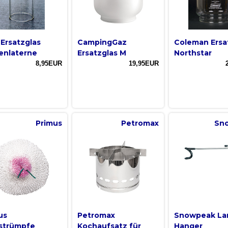
Ersatzglas
CampingGaz
Coleman Ersa
enlaterne
Ersatzglas M
Northstar
8,95EUR
19,95EUR
Primus
Petromax
Sn
us
Petromax
Snowpeak La
strümpfe
Kochaufsatz für
Hanger