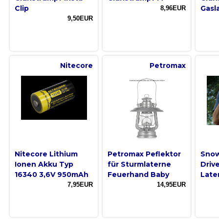
Clip
Gasl
8,96EUR
9,50EUR
Nitecore
Petromax
Nitecore Lithium
Petromax Peflektor
Snow
Ionen Akku Typ
für Sturmlaterne
Drive
16340 3,6V 950mAh
Feuerhand Baby
Late
7,95EUR
14,95EUR