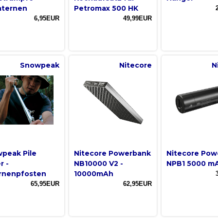
aternen
Petromax 500 HK
6,95EUR
49,99EUR
Snowpeak
Nitecore
N
peak Pile
Nitecore Powerbank
Nitecore Pow
r -
NB10000 V2 -
NPB1 5000 m
rnenpfosten
10000mAh
65,95EUR
62,95EUR