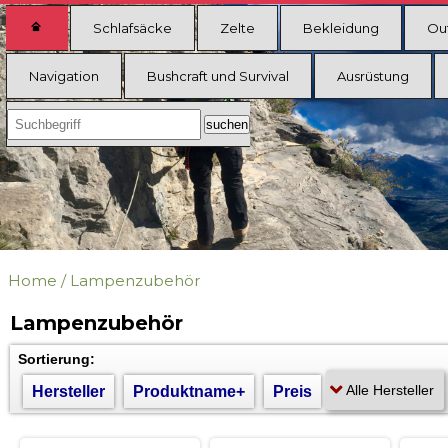
Schlafsäcke
Zelte
Bekleidung
Ou
Navigation
Bushcraft und Survival
Ausrüstung
Home
/
Lampenzubehör
Lampenzubehör
Sortierung:
Hersteller
Produktname+
Preis