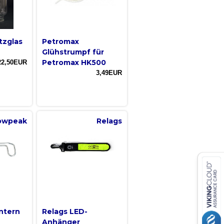
tzglas
Petromax
Glühstrumpf für
Petromax HK500
22,50EUR
3,49EUR
owpeak
Relags
ntern
Relags LED-
Anhänger