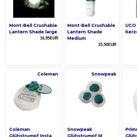
Mont-Bell Crushable
Mont-Bell Crushable
UCO 
Lantern Shade large
Lantern Shade
Kerz
Medium
16,95EUR
15,50EUR
Coleman
Snowpeak
Coleman
Snowpeak
Prim
Glühstrumpf Insta
Glühstrumpf M
Glüh