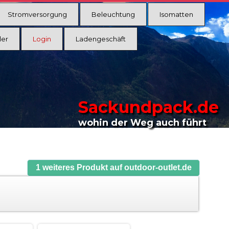
Stromversorgung
Beleuchtung
Isomatten
ler
Login
Ladengeschäft
Sackundpack.de
wohin der Weg auch führt
1 weiteres Produkt auf outdoor-outlet.de