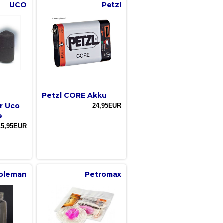
UCO
Petzl
Petzl CORE Akku
r Uco
24,95EUR
e
15,95EUR
oleman
Petromax