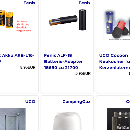
Fenix
Fenix
x Akku ARB-L16-
Fenix ALF-18
UCO Cocoon
U
Batterie-Adapter
Neoköcher fü
18650 zu 21700
Kerzenlatern
8,95EUR
5,95EUR
UCO
CampingGaz
C