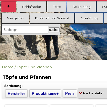
Schlafsäcke
Zelte
Bekleidung
Ou
Navigation
Bushcraft und Survival
Ausrüstung
Home
/
Töpfe und Pfannen
Töpfe und Pfannen
Sortierung:
Hersteller
Produktname+
Preis