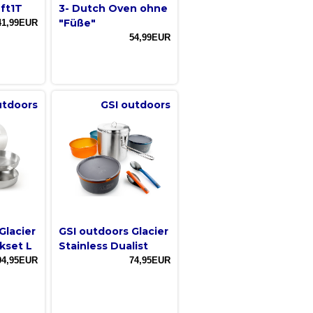
ft1T
3- Dutch Oven ohne
"Füße"
41,99EUR
54,99EUR
utdoors
GSI outdoors
Glacier
GSI outdoors Glacier
kset L
Stainless Dualist
94,95EUR
74,95EUR