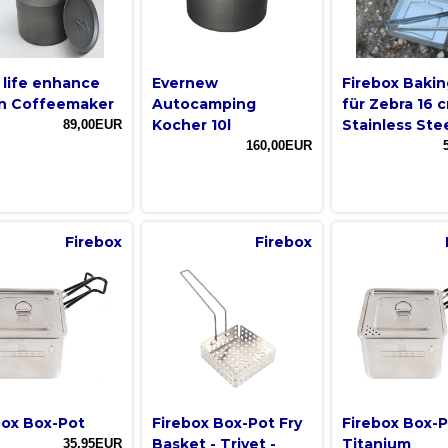
 life enhance
Evernew
Firebox Bakin
n Coffeemaker
Autocamping
für Zebra 16 
Kocher 10l
Stainless Ste
89,00EUR
160,00EUR
Firebox
Firebox
box Box-Pot
Firebox Box-Pot Fry
Firebox Box-
Basket - Trivet -
Titanium
35,95EUR