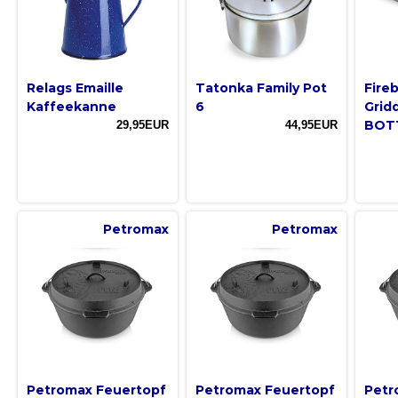
Relags Emaille
Tatonka Family Pot
Fire
Kaffeekanne
6
Grid
BOT
29,95EUR
44,95EUR
Petromax
Petromax
Petromax Feuertopf
Petromax Feuertopf
Petr