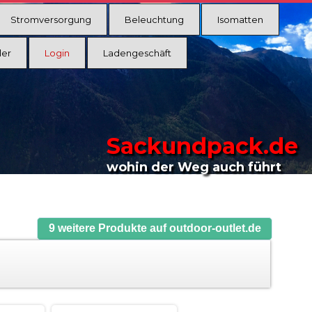
Stromversorgung
Beleuchtung
Isomatten
ler
Login
Ladengeschäft
Sackundpack.de
wohin der Weg auch führt
9 weitere Produkte auf outdoor-outlet.de