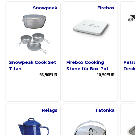
Snowpeak
Firebox
Snowpeak Cook Set
Firebox Cooking
Petr
Titan
Stone für Box-Pot
Deck
56,50EUR
10,50EUR
Relags
Tatonka