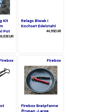
g Kit
Relags Biwak I
cm
Kochset Edelstahl
el Pot
44,95EUR
59,83EUR
Firebox
Firebox
Pot
Firebox Bratpfanne
/Frypan -Large