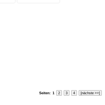
Seiten:
1
2
3
4
[nächste >>]