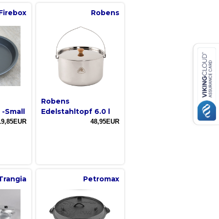
Firebox
Robens
Robens
 -Small
Edelstahltopf 6.0 l
19,85EUR
48,95EUR
Trangia
Petromax