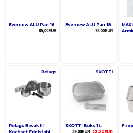
Evernew ALU Pan 16
Evernew ALU Pan 18
MAXI
Armi
85,00EUR
78,00EUR
Relags
SKOTTI
Relags Biwak III
SKOTTI Boks 1 L
Fire
Kochset Edelstahl
29,00EUR
23,20EUR