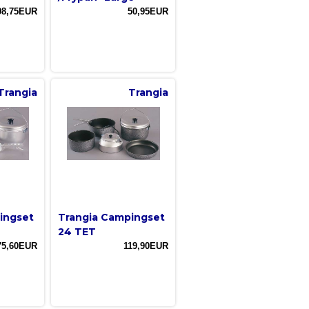
98,75EUR
50,95EUR
Trangia
Trangia
ingset
Trangia Campingset
24 TET
75,60EUR
119,90EUR