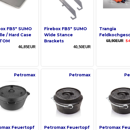
box FB5″ SUMO
Firebox FB5″ SUMO
Trangia
dle / Hard Case
Wide Stance
Feldkochgesc
TOM
Brackets
68,90EUR
5
46,85EUR
40,50EUR
Petromax
Petromax
Pe
omax Feuertopf
Petromax Feuertopf
Petromax Feu