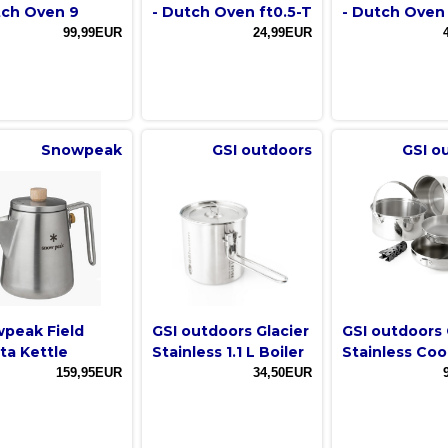
tch Oven 9
- Dutch Oven ft0.5-T
- Dutch Oven 
99,99EUR
24,99EUR
Snowpeak
GSI outdoors
GSI o
peak Field
GSI outdoors Glacier
GSI outdoors 
ta Kettle
Stainless 1.1 L Boiler
Stainless Coo
159,95EUR
34,50EUR