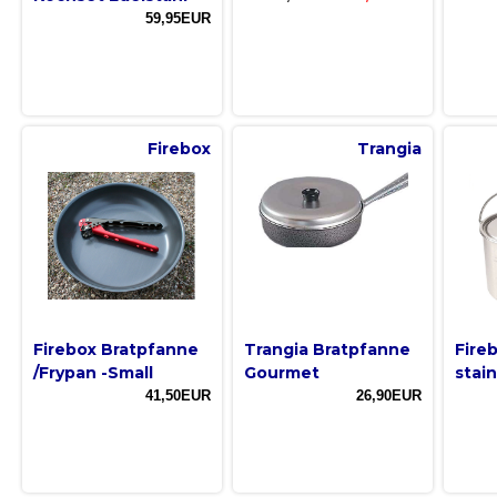
59,95EUR
Firebox
Trangia
Firebox Bratpfanne
Trangia Bratpfanne
Fire
/Frypan -Small
Gourmet
stain
41,50EUR
26,90EUR