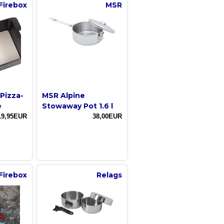
Firebox
MSR
Pizza-
MSR Alpine
e
Stowaway Pot 1.6 l
19,95EUR
38,00EUR
Firebox
Relags