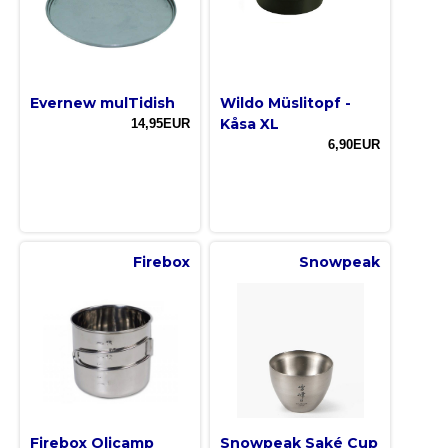
Evernew mulTidish
Wildo Müslitopf -
Kåsa XL
14,95EUR
6,90EUR
Firebox
Snowpeak
Firebox Olicamp
Snowpeak Saké Cup