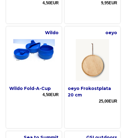
4,50EUR
9,95EUR
Wildo
oeyo
Wildo Fold-A-Cup
oeyo Frokostplata
20 cm
4,50EUR
25,00EUR
Sea to Summit
GSI outdoors