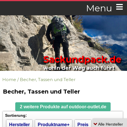
Menu
Sackundpack.de
wohin der Weg auch führt
Home
/
Becher, Tassen und Teller
Becher, Tassen und Teller
2 weitere Produkte auf outdoor-outlet.de
Sortierung:
Hersteller
Produktname+
Preis