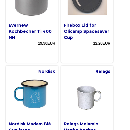
Evernew
Firebox Lid for
Kochbecher Ti 400
Olicamp Spacesaver
NH
Cup
19,90EUR
12,20EUR
Nordisk
Relags
Nordisk Madam Blå
Relags Melamin
Cup large
Henkelbecher