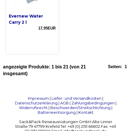
Evernew Water
Carry 2 l
17,95EUR
Seiten:
1
angezeigte Produkte:
1
bis
21
(von
21
insgesamt)
Impressum
|
Liefer- und Versandkosten
|
Datenschutzerklärung
|
AGB
|
Zahlungsbedingungen
|
Widerrufsrecht
|
Beschwerden/Streitschlichtung
|
Batterieentsorgung
|
Kontakt
Sack&Pack Reiseausrüstungen GmbH Alte Linner
Straße 79 47799 Krefeld Tel: +49 (0) 2151 66602 Fax: +49
(0) 2151 615820 Email: info@sackundpack.de