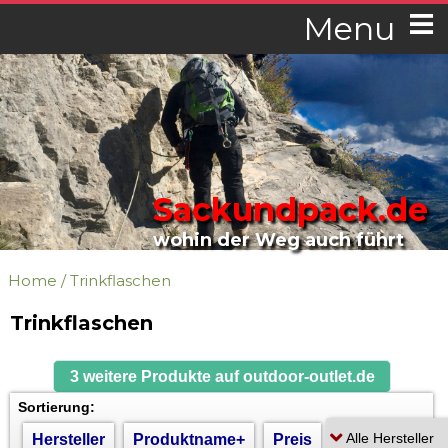
Menu
Sackundpack.de
wohin der Weg auch führt
Home
/
Trinkflaschen
Trinkflaschen
3 weitere Produkte auf outdoor-outlet.de
Sortierung:
Hersteller
Produktname+
Preis