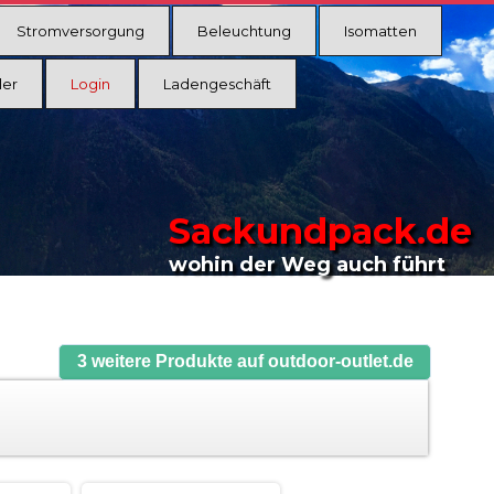
Stromversorgung
Beleuchtung
Isomatten
ler
Login
Ladengeschäft
Sackundpack.de
wohin der Weg auch führt
3 weitere Produkte auf outdoor-outlet.de