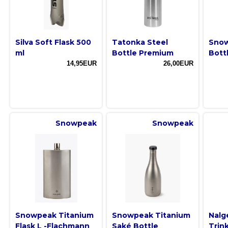
Silva Soft Flask 500
Tatonka Steel
Snow
ml
Bottle Premium
Bott
14,95EUR
26,00EUR
Snowpeak
Snowpeak
Snowpeak Titanium
Snowpeak Titanium
Nalg
Flask L -Flachmann
Saké Bottle
Trin