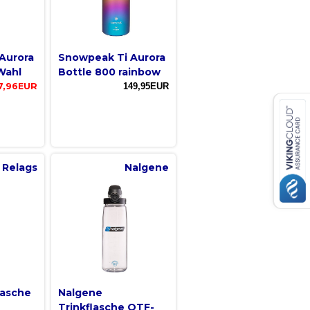
Aurora
Snowpeak Ti Aurora
Wahl
Bottle 800 rainbow
7,96EUR
149,95EUR
Relags
Nalgene
lasche
Nalgene
Trinkflasche OTF-