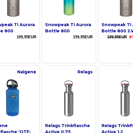
peak Ti Aurora
Snowpeak Ti Aurora
Snowpeak Ti 
le 800
Bottle 800
Bottle 800 2.
109,95EUR
159,95EUR
109,95EUR
8
Nalgene
Relags
ene
Relags Trinkflasche
Relags Trinkf
kflasche 'OTF-
Active 0.75
Active 1.2