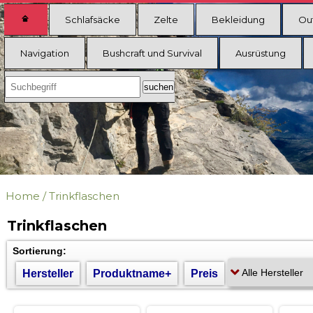
Schlafsäcke
Zelte
Bekleidung
Ou
Navigation
Bushcraft und Survival
Ausrüstung
Home
/
Trinkflaschen
Trinkflaschen
Sortierung:
Hersteller
Produktname+
Preis