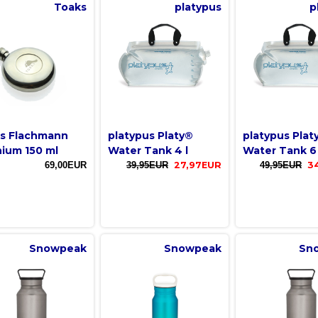
Toaks
platypus
p
s Flachmann
platypus Platy®
platypus Plat
nium 150 ml
Water Tank 4 l
Water Tank 6 
69,00EUR
39,95EUR
27,97EUR
49,95EUR
3
Snowpeak
Snowpeak
Sn