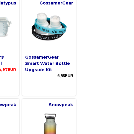
latypus
GossamerGear
y®
GossamerGear
l
Smart Water Bottle
Upgrade Kit
4,97EUR
5,58EUR
owpeak
Snowpeak