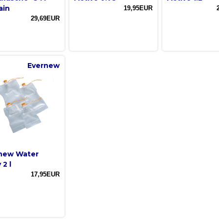
ain
19,95EUR
29,69EUR
Evernew
new Water
 2 l
17,95EUR