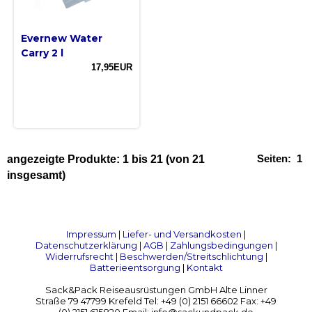
Evernew Water
Carry 2 l
17,95EUR
Seiten:
1
angezeigte Produkte:
1
bis
21
(von
21
insgesamt)
Impressum
|
Liefer- und Versandkosten
|
Datenschutzerklärung
|
AGB
|
Zahlungsbedingungen
|
Widerrufsrecht
|
Beschwerden/Streitschlichtung
|
Batterieentsorgung
|
Kontakt
Sack&Pack Reiseausrüstungen GmbH Alte Linner
Straße 79 47799 Krefeld Tel: +49 (0) 2151 66602 Fax: +49
(0) 2151 615820 Email: info@sackundpack.de