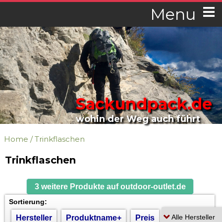
Menu
Sackundpack.de
wohin der Weg auch führt
Home
/
Trinkflaschen
Trinkflaschen
3 weitere Produkte auf outdoor-outlet.de
Sortierung:
Hersteller
Produktname+
Preis