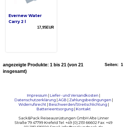
Evernew Water
Carry 2 l
17,95EUR
Seiten:
1
angezeigte Produkte:
1
bis
21
(von
21
insgesamt)
Impressum
|
Liefer- und Versandkosten
|
Datenschutzerklärung
|
AGB
|
Zahlungsbedingungen
|
Widerrufsrecht
|
Beschwerden/Streitschlichtung
|
Batterieentsorgung
|
Kontakt
Sack&Pack Reiseausrüstungen GmbH Alte Linner
Straße 79 47799 Krefeld Tel: +49 (0) 2151 66602 Fax: +49
(0) 2151 615820 Email: info@sackundpack.de