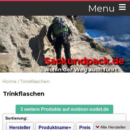
Menu
Sackundpack.de
wohin der Weg auch führt
Home
/
Trinkflaschen
Trinkflaschen
3 weitere Produkte auf outdoor-outlet.de
Sortierung:
Hersteller
Produktname+
Preis