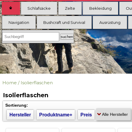
Schlafsäcke
Zelte
Bekleidung
Ou
Navigation
Bushcraft und Survival
Ausrüstung
Home
/
Isolierflaschen
Isolierflaschen
Sortierung:
Hersteller
Produktname+
Preis