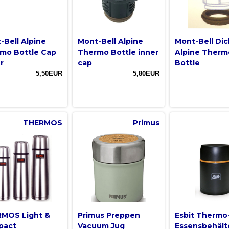
-Bell Alpine
Mont-Bell Alpine
Mont-Bell Di
mo Bottle Cap
Thermo Bottle inner
Alpine Therm
r
cap
Bottle
5,50EUR
5,80EUR
THERMOS
Primus
MOS Light &
Primus Preppen
Esbit Thermo
pact
Vacuum Jug
Essensbehälte