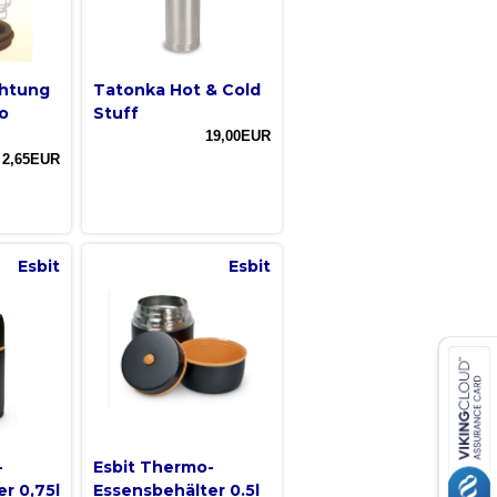
chtung
Tatonka Hot & Cold
o
Stuff
19,00EUR
2,65EUR
Esbit
Esbit
-
Esbit Thermo-
r 0,75l
Essensbehälter 0.5l