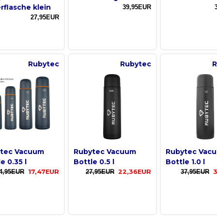
erflasche klein
39,95EUR
27,95EUR
Rubytec
Rubytec
R
tec Vacuum
Rubytec Vacuum
Rubytec Vac
e 0.35 l
Bottle 0.5 l
Bottle 1.0 l
4,95EUR
17,47EUR
27,95EUR
22,36EUR
37,95EUR
3