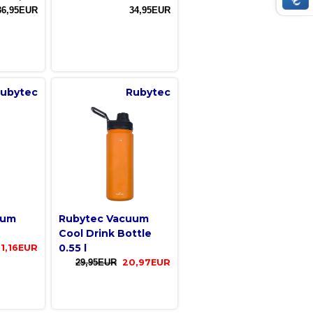
36,95EUR
34,95EUR
ubytec
Rubytec
uum
Rubytec Vacuum
Cool Drink Bottle
0.55 l
1,16EUR
29,95EUR
20,97EUR