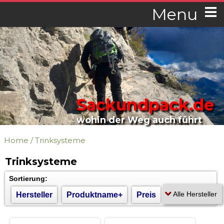
Menu
Sackundpack.de
wohin der Weg auch führt
Home
/
Trinksysteme
Trinksysteme
Sortierung:
Hersteller
Produktname+
Preis