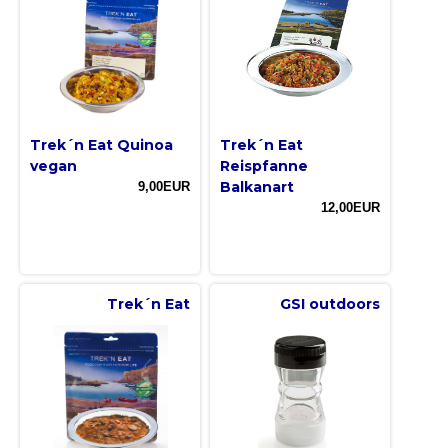
Trek´n Eat Quinoa
Trek´n Eat
vegan
Reispfanne
Balkanart
9,00EUR
12,00EUR
Trek´n Eat
GSI outdoors