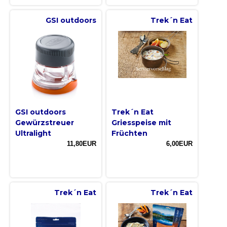
GSI outdoors
Trek´n Eat
GSI outdoors
Trek´n Eat
Gewürzstreuer
Griesspeise mit
Ultralight
Früchten
11,80EUR
6,00EUR
Trek´n Eat
Trek´n Eat