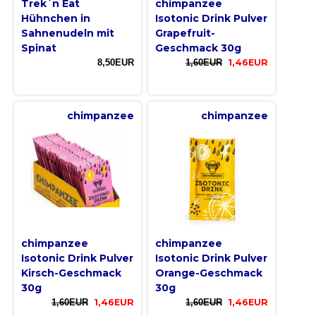
Trek´n Eat
chimpanzee
Hühnchen in
Isotonic Drink Pulver
Sahnenudeln mit
Grapefruit-
Spinat
Geschmack 30g
8,50EUR
1,60EUR
1,46EUR
chimpanzee
chimpanzee
chimpanzee
chimpanzee
Isotonic Drink Pulver
Isotonic Drink Pulver
Kirsch-Geschmack
Orange-Geschmack
30g
30g
1,60EUR
1,46EUR
1,60EUR
1,46EUR