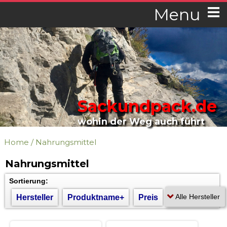
Menu
Sackundpack.de
wohin der Weg auch führt
Home
/
Nahrungsmittel
Nahrungsmittel
Sortierung:
Hersteller
Produktname+
Preis