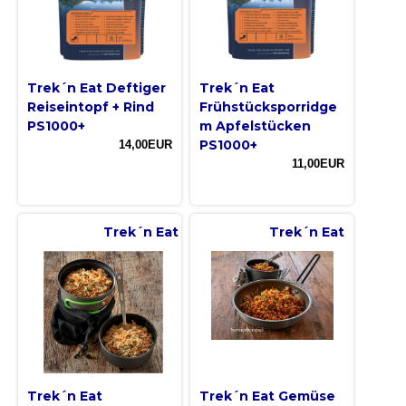
Trek´n Eat Deftiger
Trek´n Eat
Reiseintopf + Rind
Frühstücksporridge
PS1000+
m Apfelstücken
PS1000+
14,00EUR
11,00EUR
Trek´n Eat
Trek´n Eat
Trek´n Eat
Trek´n Eat Gemüse