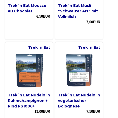
Trek´n Eat Mousse
Trek´n Eat Müsli
au Chocolat
"Schweizer Art" mit
Vollmilch
6,50EUR
7,00EUR
Trek´n Eat
Trek´n Eat
Trek´n Eat Nudeln in
Trek´n Eat Nudeln in
Rahmchampignon +
vegetarischer
Rind PS1000+
Bolognese
13,00EUR
7,50EUR