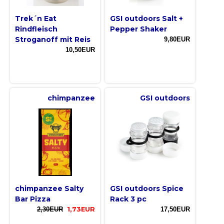
Trek´n Eat
GSI outdoors Salt +
Rindfleisch
Pepper Shaker
Stroganoff mit Reis
9,80EUR
10,50EUR
chimpanzee
GSI outdoors
chimpanzee Salty
GSI outdoors Spice
Bar Pizza
Rack 3 pc
2,30EUR
1,73EUR
17,50EUR