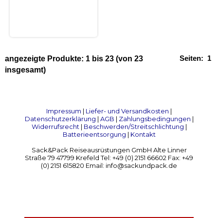
Seiten:
1
angezeigte Produkte:
1
bis
23
(von
23
insgesamt)
Impressum
|
Liefer- und Versandkosten
|
Datenschutzerklärung
|
AGB
|
Zahlungsbedingungen
|
Widerrufsrecht
|
Beschwerden/Streitschlichtung
|
Batterieentsorgung
|
Kontakt
Sack&Pack Reiseausrüstungen GmbH Alte Linner
Straße 79 47799 Krefeld Tel: +49 (0) 2151 66602 Fax: +49
(0) 2151 615820 Email: info@sackundpack.de