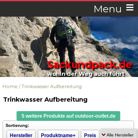
Menu
Sackundpack.de
wohin der Weg auch führt
Home
/
Trinkwasser Aufbereitung
Trinkwasser Aufbereitung
5 weitere Produkte auf outdoor-outlet.de
Sortierung:
Hersteller
Produktname+
Preis