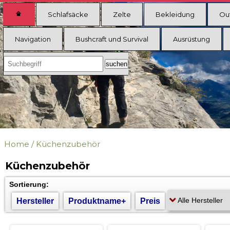
Schlafsäcke
Zelte
Bekleidung
Ou
Navigation
Bushcraft und Survival
Ausrüstung
Home
/
Küchenzubehör
Küchenzubehör
Sortierung:
Hersteller
Produktname+
Preis