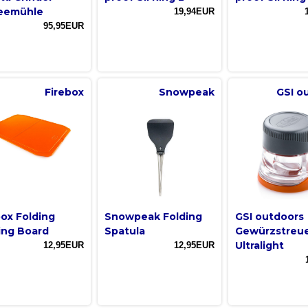
eemühle
19,94EUR
95,95EUR
Firebox
Snowpeak
GSI o
box Folding
Snowpeak Folding
GSI outdoors
ing Board
Spatula
Gewürzstreu
Ultralight
12,95EUR
12,95EUR