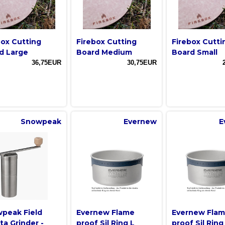
box Cutting
Firebox Cutting
Firebox Cutti
d Large
Board Medium
Board Small
36,75EUR
30,75EUR
Snowpeak
Evernew
E
peak Field
Evernew Flame
Evernew Fla
ta Grinder -
proof Sil Ring L
proof Sil Ring