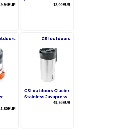
19,94EUR
12,00EUR
utdoors
GSI outdoors
GSI outdoors Glacier
er
Stainless Javapress
49,95EUR
11,80EUR