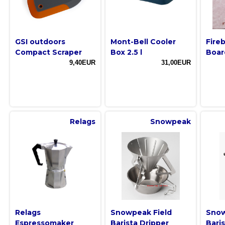
GSI outdoors
Mont-Bell Cooler
Fire
Compact Scraper
Box 2.5 l
Boar
9,40EUR
31,00EUR
Relags
Snowpeak
Relags
Snowpeak Field
Snow
Espressomaker
Barista Dripper
Baris