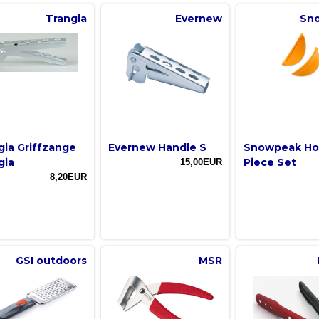
Trangia
Evernew
Sn
gia Griffzange
Evernew Handle S
Snowpeak Hot
gia
Piece Set
15,00EUR
8,20EUR
GSI outdoors
MSR