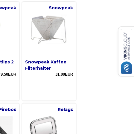
owpeak
Snowpeak
lips 2
Snowpeak Kaffee
Filterhalter
9,50EUR
31,00EUR
Firebox
Relags