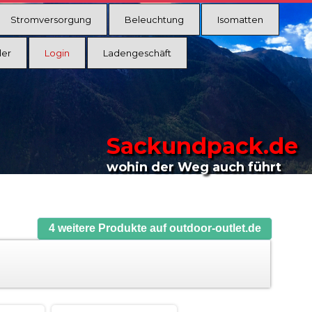
Stromversorgung
Beleuchtung
Isomatten
ler
Login
Ladengeschäft
Sackundpack.de
wohin der Weg auch führt
4 weitere Produkte auf outdoor-outlet.de