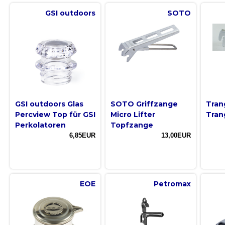
GSI outdoors
SOTO
GSI outdoors Glas
SOTO Griffzange
Tran
Percview Top für GSI
Micro Lifter
Tran
Perkolatoren
Topfzange
6,85EUR
13,00EUR
EOE
Petromax