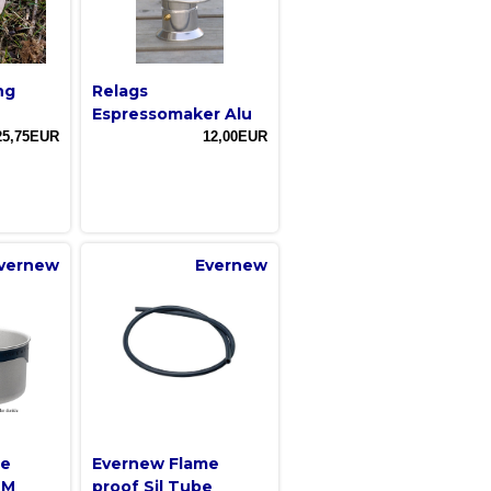
ng
Relags
Espressomaker Alu
25,75EUR
12,00EUR
vernew
Evernew
me
Evernew Flame
 M
proof Sil Tube