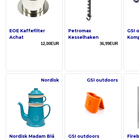
EOE Kaffefilter
Petromax
GSI 
Achat
Kesselhaken
Komp
12,00EUR
36,99EUR
Nordisk
GSI outdoors
Nordisk Madam Blå
GSI outdoors
Fire