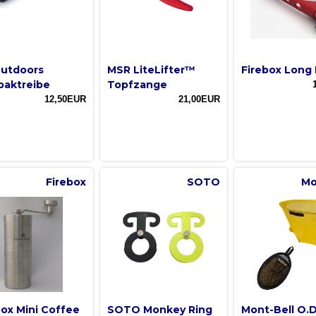
outdoors
MSR LiteLifter™
Firebox Long 
aktreibe
Topfzange
12,50EUR
21,00EUR
Firebox
SOTO
Mo
box Mini Coffee
SOTO Monkey Ring
Mont-Bell O.D