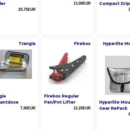
der
Compact Drip
13,00EUR
25,75EUR
Trangia
Firebox
Hyperlite M
gia
Firebox Regular
iantdose
Pan/Pot Lifter
Hyperlite Mo
Gear RePack
7,90EUR
12,20EUR