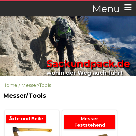
Menu
Sackundpack.de
wohin der Weg auch führt
Home
/
Messer/Tools
Messer/Tools
Äxte und Beile
Messer
Feststehend