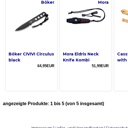
Böker
Mora
Böker CIVIVI Circulus
Mora Eldris Neck
Cass
black
Knife Kombi
with 
64,95EUR
51,99EUR
angezeigte Produkte:
1
bis
5
(von
5
insgesamt)
Impressum
|
Liefer- und Versandkosten
|
Datenschut