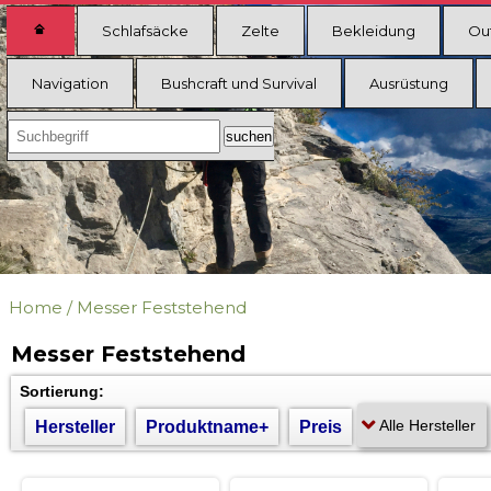
Schlafsäcke
Zelte
Bekleidung
Ou
Navigation
Bushcraft und Survival
Ausrüstung
Home
/
Messer Feststehend
Messer Feststehend
Sortierung:
Hersteller
Produktname+
Preis