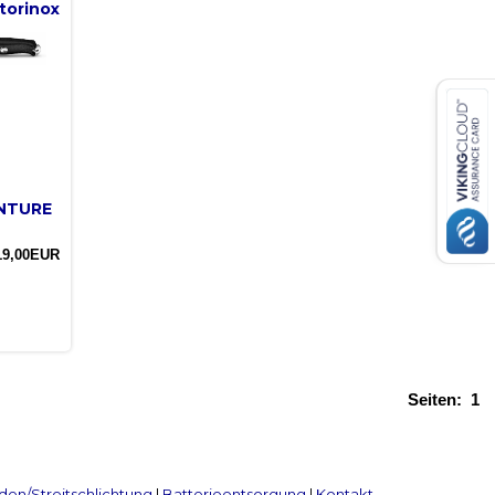
torinox
ENTURE
19,00EUR
Seiten:
1
en/Streitschlichtung
|
Batterieentsorgung
|
Kontakt