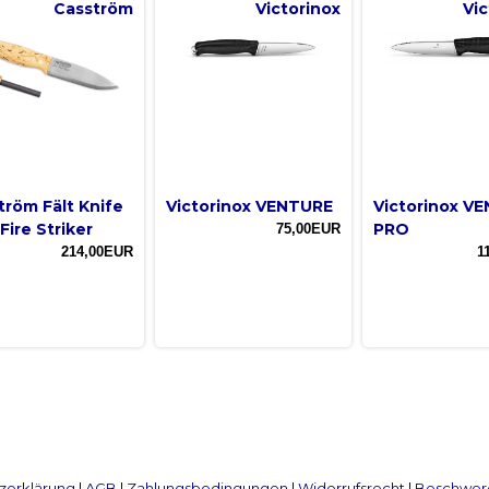
Casström
Victorinox
Vic
tröm Fält Knife
Victorinox VENTURE
Victorinox V
Fire Striker
PRO
75,00EUR
214,00EUR
1
zerklärung
|
AGB
|
Zahlungsbedingungen
|
Widerrufsrecht
|
Beschwerd