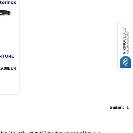
torinox
ENTURE
19,00EUR
Seiten:
1
en/Streitschlichtung
|
Batterieentsorgung
|
Kontakt