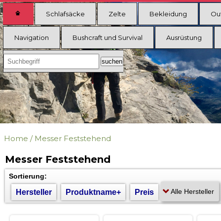
Schlafsäcke
Zelte
Bekleidung
Ou
Navigation
Bushcraft und Survival
Ausrüstung
Home
/
Messer Feststehend
Messer Feststehend
Sortierung:
Hersteller
Produktname+
Preis