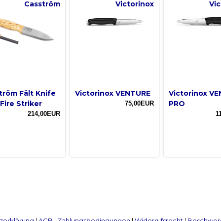
Casström
Victorinox
Vic
tröm Fält Knife
Victorinox VENTURE
Victorinox V
Fire Striker
PRO
75,00EUR
214,00EUR
1
zerklärung
|
AGB
|
Zahlungsbedingungen
|
Widerrufsrecht
|
Beschwerd