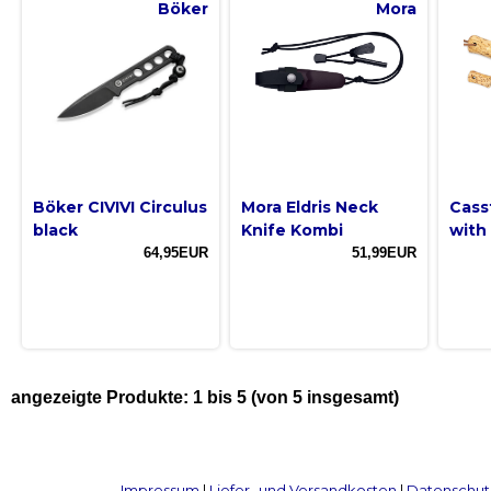
Böker
Mora
Böker CIVIVI Circulus
Mora Eldris Neck
Cass
black
Knife Kombi
with 
64,95EUR
51,99EUR
angezeigte Produkte:
1
bis
5
(von
5
insgesamt)
Impressum
|
Liefer- und Versandkosten
|
Datenschut