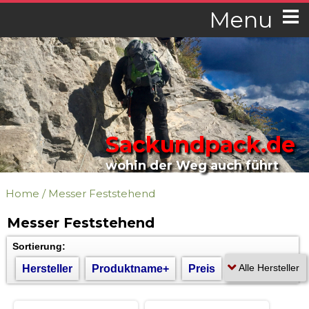
Menu
Sackundpack.de
wohin der Weg auch führt
Home
/
Messer Feststehend
Messer Feststehend
Sortierung:
Hersteller
Produktname+
Preis