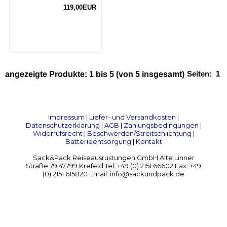
119,00EUR
Seiten:
1
angezeigte Produkte:
1
bis
5
(von
5
insgesamt)
Impressum
|
Liefer- und Versandkosten
|
Datenschutzerklärung
|
AGB
|
Zahlungsbedingungen
|
Widerrufsrecht
|
Beschwerden/Streitschlichtung
|
Batterieentsorgung
|
Kontakt
Sack&Pack Reiseausrüstungen GmbH Alte Linner
Straße 79 47799 Krefeld Tel: +49 (0) 2151 66602 Fax: +49
(0) 2151 615820 Email: info@sackundpack.de