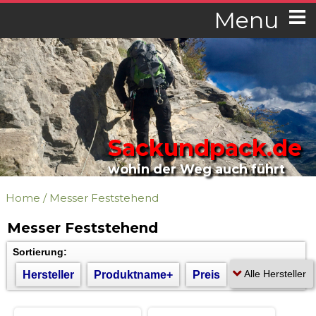
Menu
Sackundpack.de
wohin der Weg auch führt
Home
/
Messer Feststehend
Messer Feststehend
Sortierung:
Hersteller
Produktname+
Preis