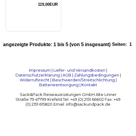
119,00EUR
Seiten:
1
angezeigte Produkte:
1
bis
5
(von
5
insgesamt)
Impressum
|
Liefer- und Versandkosten
|
Datenschutzerklärung
|
AGB
|
Zahlungsbedingungen
|
Widerrufsrecht
|
Beschwerden/Streitschlichtung
|
Batterieentsorgung
|
Kontakt
Sack&Pack Reiseausrüstungen GmbH Alte Linner
Straße 79 47799 Krefeld Tel: +49 (0) 2151 66602 Fax: +49
(0) 2151 615820 Email: info@sackundpack.de