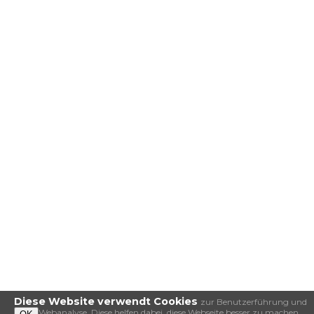
Diese Website verwendt Cookies
zur Benutzerführung und
Webanalyse. Diese helfen dabei, diese Webseite besser zu machen.