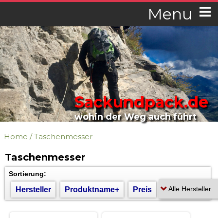
Menu
Sackundpack.de
wohin der Weg auch führt
Home
/
Taschenmesser
Taschenmesser
Sortierung:
Hersteller
Produktname+
Preis