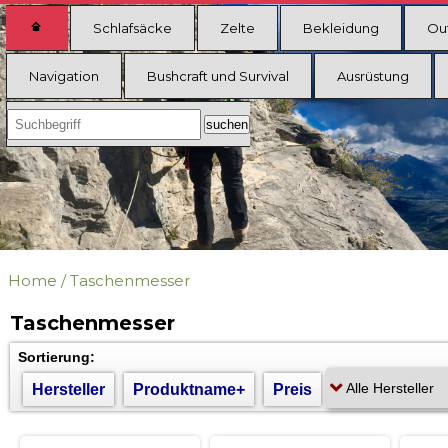
Schlafsäcke
Zelte
Bekleidung
Ou
Navigation
Bushcraft und Survival
Ausrüstung
Home
/
Taschenmesser
Taschenmesser
Sortierung:
Hersteller
Produktname+
Preis