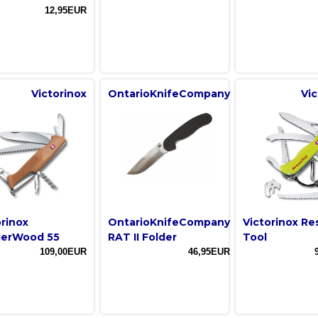
12,95EUR
Victorinox
OntarioKnifeCompany
Vic
orinox
OntarioKnifeCompany
Victorinox R
erWood 55
RAT II Folder
Tool
109,00EUR
46,95EUR