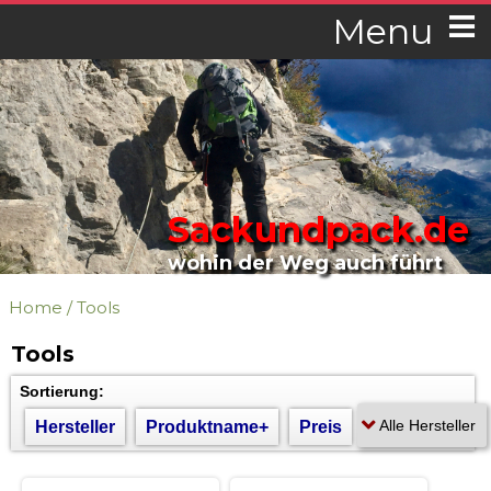
Menu
Sackundpack.de
wohin der Weg auch führt
Home
/
Tools
Tools
Sortierung:
Hersteller
Produktname+
Preis