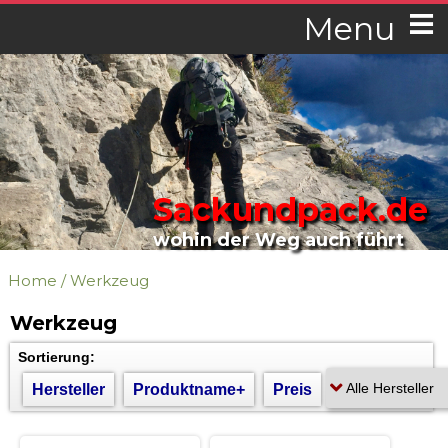
Menu
Sackundpack.de
wohin der Weg auch führt
Home
/
Werkzeug
Werkzeug
Sortierung:
Hersteller
Produktname+
Preis