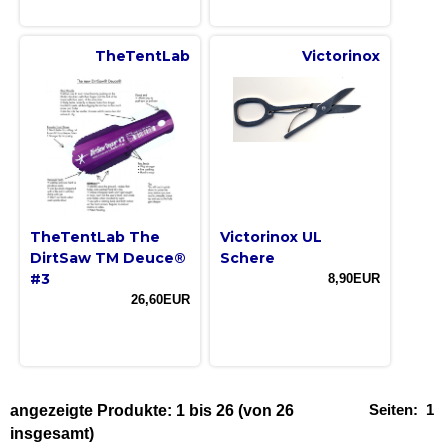
TheTentLab
Victorinox
TheTentLab The
Victorinox UL
DirtSaw TM Deuce®
Schere
#3
8,90EUR
26,60EUR
Seiten:
1
angezeigte Produkte:
1
bis
26
(von
26
insgesamt)