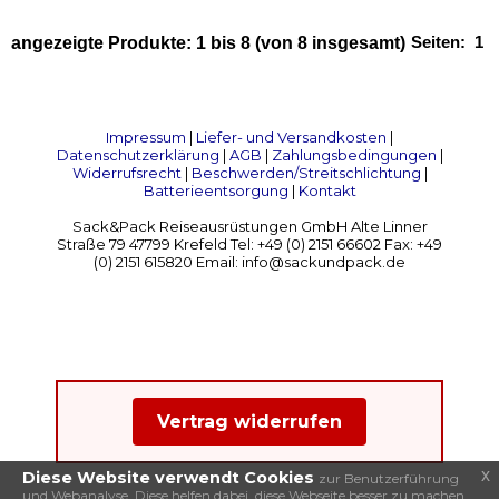
Seiten:
1
angezeigte Produkte:
1
bis
8
(von
8
insgesamt)
Impressum
|
Liefer- und Versandkosten
|
Datenschutzerklärung
|
AGB
|
Zahlungsbedingungen
|
Widerrufsrecht
|
Beschwerden/Streitschlichtung
|
Batterieentsorgung
|
Kontakt
Sack&Pack Reiseausrüstungen GmbH Alte Linner
Straße 79 47799 Krefeld Tel: +49 (0) 2151 66602 Fax: +49
(0) 2151 615820 Email: info@sackundpack.de
Vertrag widerrufen
x
Diese Website verwendt Cookies
zur Benutzerführung
und Webanalyse. Diese helfen dabei, diese Webseite besser zu machen.