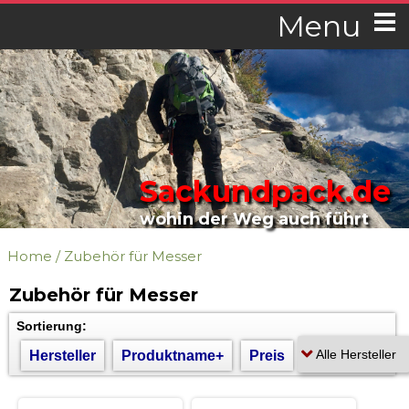
Menu
Sackundpack.de
wohin der Weg auch führt
Home
/
Zubehör für Messer
Zubehör für Messer
Sortierung:
Hersteller
Produktname+
Preis