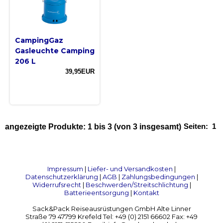
CampingGaz
Gasleuchte Camping
206 L
39,95EUR
Seiten:
1
angezeigte Produkte:
1
bis
3
(von
3
insgesamt)
Impressum
|
Liefer- und Versandkosten
|
Datenschutzerklärung
|
AGB
|
Zahlungsbedingungen
|
Widerrufsrecht
|
Beschwerden/Streitschlichtung
|
Batterieentsorgung
|
Kontakt
Sack&Pack Reiseausrüstungen GmbH Alte Linner
Straße 79 47799 Krefeld Tel: +49 (0) 2151 66602 Fax: +49