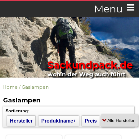
Menu
Sackundpack.de
wohin der Weg auch führt
Home
/
Gaslampen
Gaslampen
Sortierung:
Hersteller
Produktname+
Preis