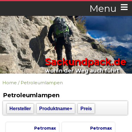
Menu
Sackundpack.de
wohin der Weg auch führt
Home
/
Petroleumlampen
Petroleumlampen
Hersteller
Produktname+
Preis
Petromax
Petromax