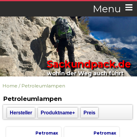
Menu
Sackundpack.de
wohin der Weg auch führt
Home
/
Petroleumlampen
Petroleumlampen
Hersteller
Produktname+
Preis
Petromax
Petromax