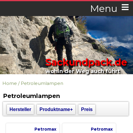
Menu
Sackundpack.de
wohin der Weg auch führt
Home
/
Petroleumlampen
Petroleumlampen
Hersteller
Produktname+
Preis
Petromax
Petromax