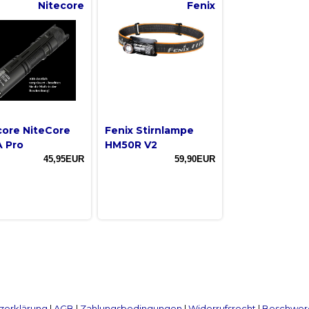
Nitecore
Fenix
core NiteCore
Fenix Stirnlampe
 Pro
HM50R V2
45,95EUR
59,90EUR
zerklärung
|
AGB
|
Zahlungsbedingungen
|
Widerrufsrecht
|
Beschwerd