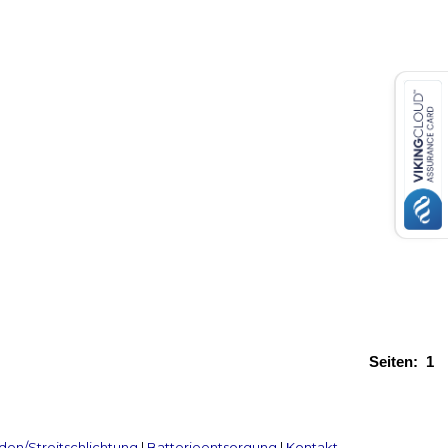
Seiten:
1
en/Streitschlichtung
|
Batterieentsorgung
|
Kontakt