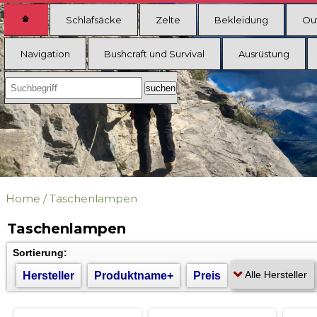
Schlafsäcke
Zelte
Bekleidung
Ou
Navigation
Bushcraft und Survival
Ausrüstung
Home
/
Taschenlampen
Taschenlampen
Sortierung:
Hersteller
Produktname+
Preis