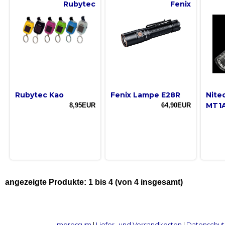
Rubytec
Fenix
Rubytec Kao
Fenix Lampe E28R
Nite
MT1A
8,95EUR
64,90EUR
angezeigte Produkte:
1
bis
4
(von
4
insgesamt)
Impressum
|
Liefer- und Versandkosten
|
Datenschut