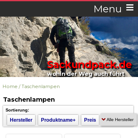
Menu
Sackundpack.de
wohin der Weg auch führt
Home
/
Taschenlampen
Taschenlampen
Sortierung:
Hersteller
Produktname+
Preis