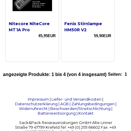
Nitecore NiteCore
Fenix Stirnlampe
MT1A Pro
HM50R V2
45,95EUR
59,90EUR
Seiten:
1
angezeigte Produkte:
1
bis
4
(von
4
insgesamt)
Impressum
|
Liefer- und Versandkosten
|
Datenschutzerklärung
|
AGB
|
Zahlungsbedingungen
|
Widerrufsrecht
|
Beschwerden/Streitschlichtung
|
Batterieentsorgung
|
Kontakt
Sack&Pack Reiseausrüstungen GmbH Alte Linner
Straße 79 47799 Krefeld Tel: +49 (0) 2151 66602 Fax: +49