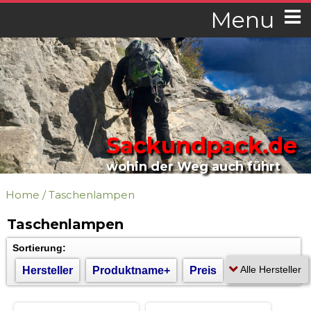
Menu
Sackundpack.de
wohin der Weg auch führt
Home
/
Taschenlampen
Taschenlampen
Sortierung:
Hersteller
Produktname+
Preis