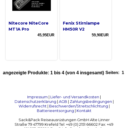
Nitecore NiteCore
Fenix Stirnlampe
MT1A Pro
HM50R V2
45,95EUR
59,90EUR
Seiten:
1
angezeigte Produkte:
1
bis
4
(von
4
insgesamt)
Impressum
|
Liefer- und Versandkosten
|
Datenschutzerklärung
|
AGB
|
Zahlungsbedingungen
|
Widerrufsrecht
|
Beschwerden/Streitschlichtung
|
Batterieentsorgung
|
Kontakt
Sack&Pack Reiseausrüstungen GmbH Alte Linner
Straße 79 47799 Krefeld Tel: +49 (0) 2151 66602 Fax: +49