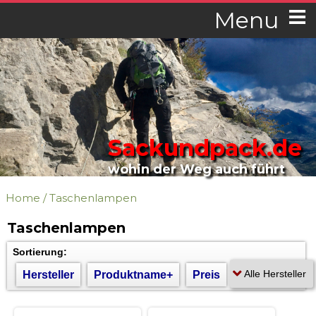
Menu
Sackundpack.de
wohin der Weg auch führt
Home
/
Taschenlampen
Taschenlampen
Sortierung:
Hersteller
Produktname+
Preis