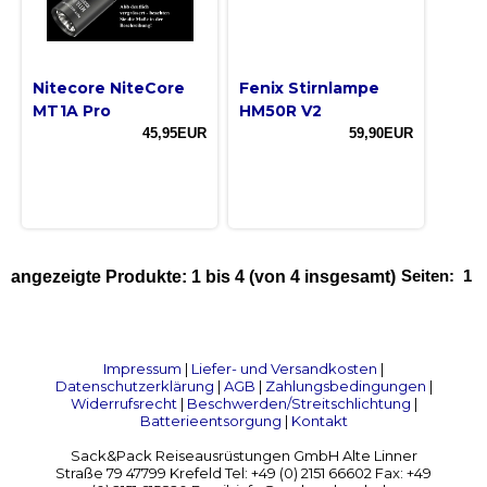
Nitecore NiteCore
Fenix Stirnlampe
MT1A Pro
HM50R V2
45,95EUR
59,90EUR
Seiten:
1
angezeigte Produkte:
1
bis
4
(von
4
insgesamt)
Impressum
|
Liefer- und Versandkosten
|
Datenschutzerklärung
|
AGB
|
Zahlungsbedingungen
|
Widerrufsrecht
|
Beschwerden/Streitschlichtung
|
Batterieentsorgung
|
Kontakt
Sack&Pack Reiseausrüstungen GmbH Alte Linner
Straße 79 47799 Krefeld Tel: +49 (0) 2151 66602 Fax: +49