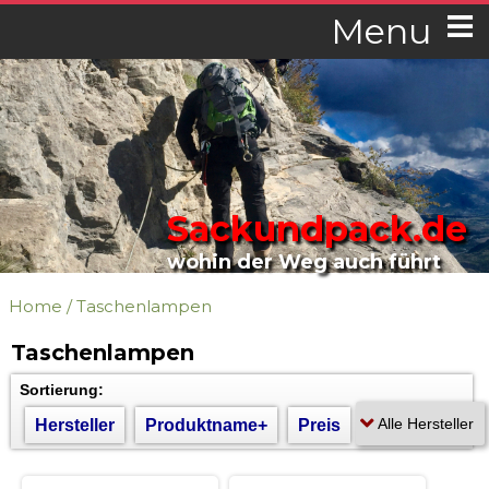
Menu
Sackundpack.de
wohin der Weg auch führt
Home
/
Taschenlampen
Taschenlampen
Sortierung:
Hersteller
Produktname+
Preis