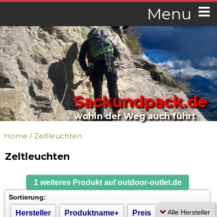
Menu
Sackundpack.de
wohin der Weg auch führt
Home
/
Zeltleuchten
Zeltleuchten
1 weiteres Produkt auf outdoor-outlet.de
Sortierung:
Hersteller
Produktname+
Preis