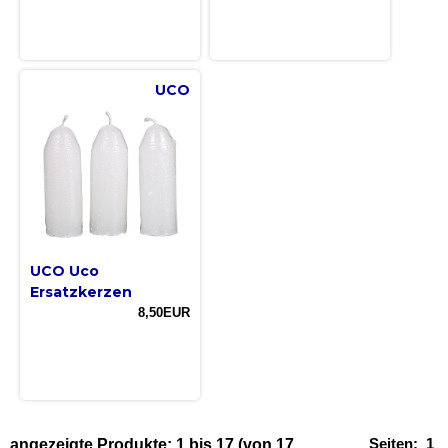
UCO
UCO Uco
Ersatzkerzen
8,50EUR
Seiten:
1
angezeigte Produkte:
1
bis
17
(von
17