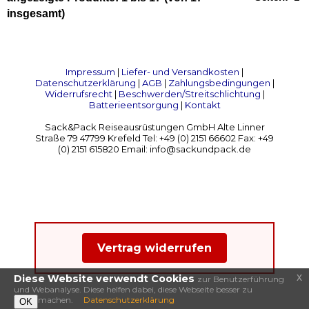
insgesamt)
Impressum
|
Liefer- und Versandkosten
|
Datenschutzerklärung
|
AGB
|
Zahlungsbedingungen
|
Widerrufsrecht
|
Beschwerden/Streitschlichtung
|
Batterieentsorgung
|
Kontakt
Sack&Pack Reiseausrüstungen GmbH Alte Linner
Straße 79 47799 Krefeld Tel: +49 (0) 2151 66602 Fax: +49
(0) 2151 615820 Email: info@sackundpack.de
Vertrag widerrufen
x
Diese Website verwendt Cookies
zur Benutzerführung
und Webanalyse. Diese helfen dabei, diese Webseite besser zu
machen.
Datenschutzerklärung
OK