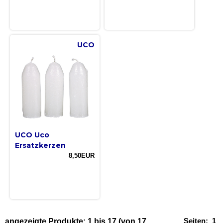
UCO
UCO Uco
Ersatzkerzen
8,50EUR
Seiten:
1
angezeigte Produkte:
1
bis
17
(von
17