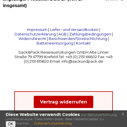
insgesamt)
Impressum
|
Liefer- und Versandkosten
|
Datenschutzerklärung
|
AGB
|
Zahlungsbedingungen
|
Widerrufsrecht
|
Beschwerden/Streitschlichtung
|
Batterieentsorgung
|
Kontakt
Sack&Pack Reiseausrüstungen GmbH Alte Linner
Straße 79 47799 Krefeld Tel: +49 (0) 2151 66602 Fax: +49
(0) 2151 615820 Email: info@sackundpack.de
Vertrag widerrufen
x
Diese Website verwendt Cookies
zur Benutzerführung
und Webanalyse. Diese helfen dabei, diese Webseite besser zu
machen.
Datenschutzerklärung
OK