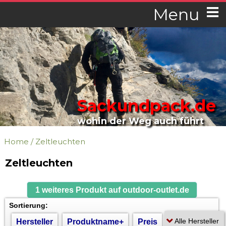
Menu
Sackundpack.de
wohin der Weg auch führt
Home
/
Zeltleuchten
Zeltleuchten
1 weiteres Produkt auf outdoor-outlet.de
Sortierung:
Hersteller
Produktname+
Preis