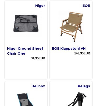
Nigor
EOE
Nigor Ground Sheet
EOE Klappstohl VH
Chair One
149,95EUR
34,95EUR
Helinox
Relags