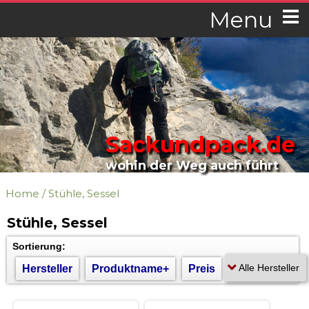
Menu
Sackundpack.de
wohin der Weg auch führt
Home
/
Stühle, Sessel
Stühle, Sessel
Sortierung:
Hersteller
Produktname+
Preis