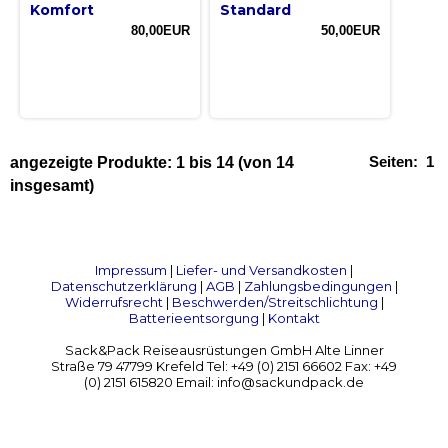
Komfort
Standard
80,00EUR
50,00EUR
Seiten:
1
angezeigte Produkte:
1
bis
14
(von
14
insgesamt)
Impressum
|
Liefer- und Versandkosten
|
Datenschutzerklärung
|
AGB
|
Zahlungsbedingungen
|
Widerrufsrecht
|
Beschwerden/Streitschlichtung
|
Batterieentsorgung
|
Kontakt
Sack&Pack Reiseausrüstungen GmbH Alte Linner
Straße 79 47799 Krefeld Tel: +49 (0) 2151 66602 Fax: +49
(0) 2151 615820 Email: info@sackundpack.de