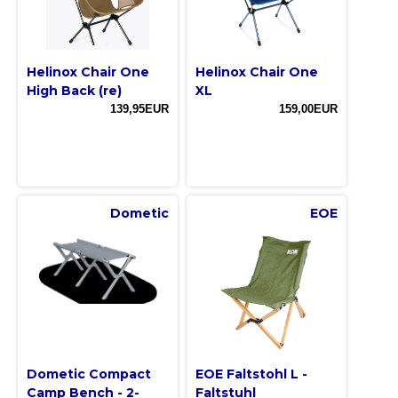
Helinox Chair One
Helinox Chair One
High Back (re)
XL
139,95EUR
159,00EUR
Dometic
EOE
Dometic Compact
EOE Faltstohl L -
Camp Bench - 2-
Faltstuhl