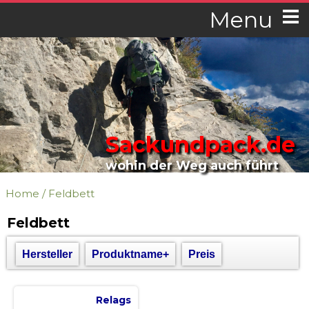
Menu
Sackundpack.de
wohin der Weg auch führt
Home
/
Feldbett
Feldbett
Hersteller
Produktname+
Preis
Relags