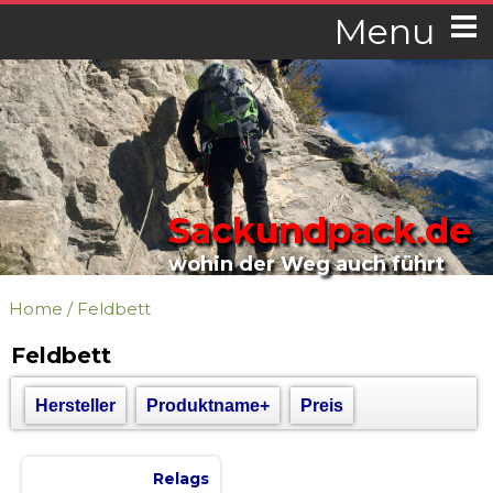
Menu
Sackundpack.de
wohin der Weg auch führt
Home
/
Feldbett
Feldbett
Hersteller
Produktname+
Preis
Relags