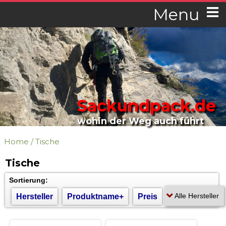
Menu
Sackundpack.de
wohin der Weg auch führt
Home
/
Tische
Tische
Sortierung:
Hersteller
Produktname+
Preis